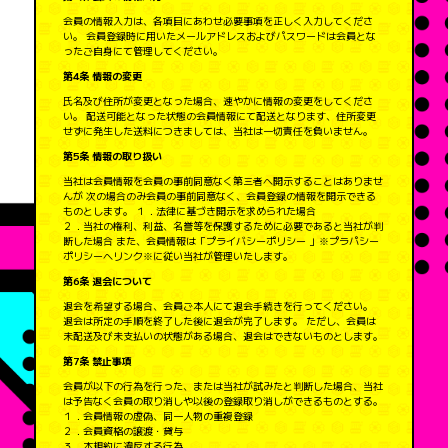
会員の情報入力は、各項目にあわせ必要事項を正しく入力してくださ
い。 会員登録時に用いたメールアドレスおよびパスワードは会員とな
ったご自身にて管理してください。
第4条 情報の変更
氏名及び住所が変更となった場合、速やかに情報の変更をしてくださ
い。 配送可能となった状態の会員情報にて配送となります、住所変更
せずに発生した送料につきましては、当社は一切責任を負いません。
第5条 情報の取り扱い
当社は会員情報を会員の事前同意なく第三者へ開示することはありませ
んが 次の場合のみ会員の事前同意なく、会員登録の情報を開示できる
ものとします。 １．法律に基づき開示を求められた場合
２．当社の権利、利益、名誉等を保護するために必要であると当社が判
断した場合 また、会員情報は「プライバシーポリシー 」※プラパシー
ポリシーへリンク※に従い当社が管理いたします。
第6条 退会について
退会を希望する場合、会員ご本人にて退会手続きを行ってください。
退会は所定の手順を終了した後に退会が完了します。 ただし、会員は
未配送及び未支払いの状態がある場合、退会はできないものとします。
第7条 禁止事項
会員が以下の行為を行った、または当社が試みたと判断した場合、当社
は予告なく会員の取り消しや以後の登録取り消しができるものとする。
１．会員情報の虚偽、同一人物の重複登録
２．会員資格の譲渡・貸与
３．本規約に違反する行為