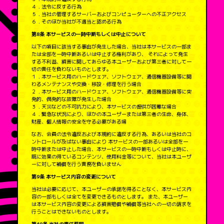
４．法令に反する行為
５．当社の管理するサーバーおよびコンピューターへの不正アクセス
６．そのほか当社が不適当と認める行為
第8条 本サービスの一時中断もしくは中止について
以下の項目に該当する事由が発生した場合、当社は本サービスの一部ま
たは全部を一時中断あるいは中止する権利があり、 それによって発生
する不利益、損害に関してあらゆる本ユーザーおよび第三者に対して一
切の責任を負わないものとします。
１．本サービス用のハードウェア、ソフトウェア、通信機器設備等に関
わるメンテナンスや交換・移設・修理を行う場合
２．本サービス用のハードウェア、ソフトウェア、通信機器設備等に突
発的、偶発的な故障が発生した場合
３．天災などの不可抗力により、本サービスの提供が困難な場合
４．緊急な状況により、ほかの本ユーザーまたは第三者の生命、身体、
財産、個人情報の安全を守る必要がある場
なお、会員の法令違反および本規約に違反する行為、あるいは当社のコ
ントロールが及ばない事由により 本サービスの一部あるいは全部を一
時中断または中止した場合、本サービスの一時中断もしくは中止時に、
既に効果の得ているコンテンツ、使用料金等について、当社は本ユーザ
ーに対して補償を行う責務を負いません
第9条 本サービス内容の変更について
当社は必要に応じて、本ユーザーの承諾を得ることなく、本サービス内
容の一部もしくは全てを変更できるものとします。 また、本ユーザー
は本サービス内容の変更による損害賠償や補償等当社への一切の請求を
行うことはできないものとします。
第10条 当社の責任範囲