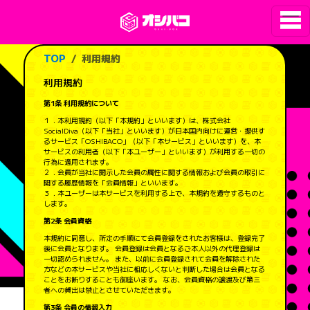
TOP
利用規約
利用規約
第1条 利用規約について
１．本利用規約（以下「本規約」といいます）は、株式会社
SocialDiva（以下「当社」といいます）が日本国内向けに運営・提供す
るサービス「OSHIBACO」（以下「本サービス」といいます）を、本
サービスの利用者（以下「本ユーザー」といいます）が利用する一切の
行為に適用されます。
２．会員が当社に開示した会員の属性に関する情報および会員の取引に
関する履歴情報を「会員情報」といいます。
３．本ユーザーは本サービスを利用する上で、本規約を遵守するものと
します。
第2条 会員資格
本規約に同意し、所定の手順にて会員登録をされたお客様は、登録完了
後に会員となります。 会員登録は会員となるご本人以外の代理登録は
一切認められません。 また、以前に会員登録されて会員を解除された
方などの本サービスや当社に相応しくないと判断した場合は会員となる
ことをお断りすることも御座います。 なお、会員資格の譲渡及び第三
者への貸出は禁止とさせていただきます。
第3条 会員の情報入力