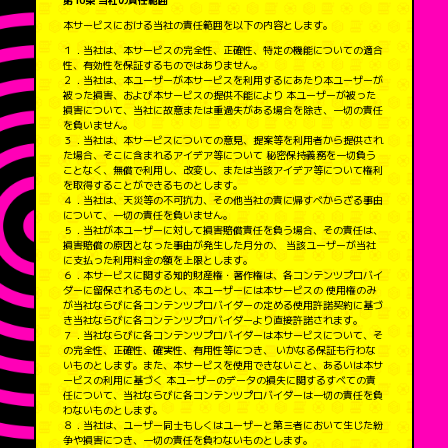
本サービスにおける当社の責任範囲を以下の内容とします。
１．当社は、本サービスの完全性、正確性、特定の機能についての適合
性、有効性を保証するものではありません。
２．当社は、本ユーザーが本サービスを利用するにあたり本ユーザーが
被った損害、および本サービスの提供不能により 本ユーザーが被った
損害について、当社に故意または重過失がある場合を除き、一切の責任
を負いません。
３．当社は、本サービスについての意見、提案等を利用者から提供され
た場合、そこに含まれるアイデア等について 秘密保持義務を一切負う
ことなく、無償で利用し、改変し、または当該アイデア等について権利
を取得することができるものとします。
４．当社は、天災等の不可抗力、その他当社の責に帰すべからざる事由
について、一切の責任を負いません。
５．当社が本ユーザーに対して損害賠償責任を負う場合、その責任は、
損害賠償の原因となった事由が発生した月分の、 当該ユーザーが当社
に支払った利用料金の額を上限とします。
６．本サービスに関する知的財産権・著作権は、各コンテンツプロバイ
ダーに留保されるものとし、本ユーザーには本サービスの 使用権のみ
が当社ならびに各コンテンツプロバイダーの定める使用許諾契約に基づ
き当社ならびに各コンテンツプロバイダーより直接許諾されます。
７．当社ならびに各コンテンツプロバイダーは本サービスについて、そ
の完全性、正確性、確実性、有用性等につき、 いかなる保証も行わな
いものとします。また、本サービスを使用できないこと、あるいは本サ
ービスの利用に基づく 本ユーザーのデータの損失に関するすべての責
任について、当社ならびに各コンテンツプロバイダーは一切の責任を負
わないものとします。
８．当社は、ユーザー同士もしくはユーザーと第三者において生じた紛
争や損害につき、一切の責任を負わないものとします。