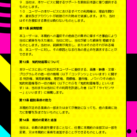
９．当社は、本サービスに関するサポートを原則日本語に限り提供する
ものとします。
１０．ユーザーの本サービスにおけるすべての利用権は、理由を問わ
ず、退会及びアカウントが削除された時点で消滅します。 また、当社
はそれを復旧する責任は負わないものとします。
第11条 損害賠償
本ユーザーは、本規約への違反その他自己の責めに帰すべき事由により
当社に損害を与えた場合、当社に対し、当社が被った損害を 賠償する
ものとします。当社は、同損害が発生し、またはそのおそれがある場
合、本ユーザーに対し、その原因となる行為の差止めを請求することが
できます。
第12条 知的財産等について
本サービスにおいて当社が本ユーザーに提供する、画像・映像・文章・
プログラムその他一切の情報（以下「コンテンツ」といいます）に関す
る 特許権、実用新案権、意匠権、商標権、著作権、ノウハウその他の
知的財産権等の一切の権利（以下これらを「知的財産権等」といいま
す）は、当社または当社にその利用を許諾した者（以下「ライセンサ
ー」といいます）に帰属します。
第13条 個別条項の効力
本規約が定める条項の一部または全てが無効になっても、他の条項に効
力に影響を及ぼさないものとします。
第14条 規約の変更と追加
当社は、会員の承諾を要することなく、任意に本規約の全部又は一部を
変更、又は本規約に条項を追加することができるものとします。