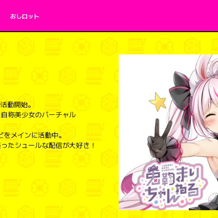
おしロット
eで活動開始。
た自称美少女のバーチャル
などをメインに活動中。
張ったシュールな配信が大好き！