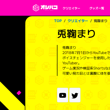
クリエイター
グッズ一覧
TOP
クリエイター
兎鞠まり
兎鞠まり
兎鞠まり
2018年7月1日からYouTub
ボイスチェンジャーを使用し
YouTuber。
ゲーム実況や検証系Shorts
可愛い見た目とは裏腹に体を