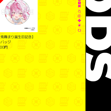
【兎鞠まり誕生日記念】
缶バッジ
00円