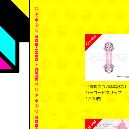
【兎鞠まり7周年記念】
バーコードクリップ
1,500円