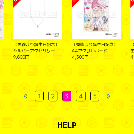
【兎鞠まり誕生日記念】
【兎鞠まり誕生日記念】
シルバーアクセサリー
A4アクリルボード
9,800円
4,500円
4
«
»
1
2
3
4
5
HELP