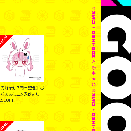
【兎鞠まり7周年記念】お
しぐるみミニ×兎鞠まり
,500円